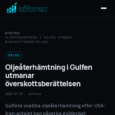
NYHETER
/
OLJEÅTERHÄMTNING I GULFEN UTMANAR
ÖVERSKOTTSBERÄTTELSEN
MACRO
Oljeåterhämtning i Gulfen
utmanar
överskottsberättelsen
2026-07-07
· aiforex
Gulfens snabba oljeåterhämtning efter USA-
Iran-avtalet kan påverka guldpriset.