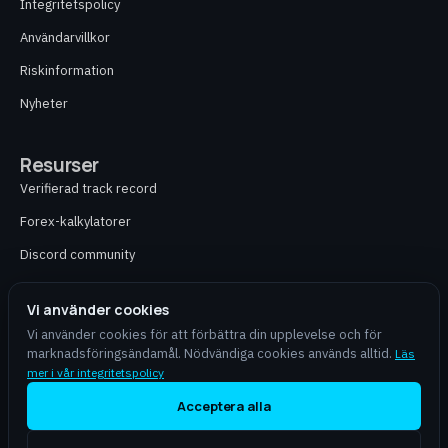
Integritetspolicy
Användarvillkor
Riskinformation
Nyheter
Resurser
Verifierad track record
Forex-kalkylatorer
Discord community
Kontakt
Vi använder cookies
Vi använder cookies för att förbättra din upplevelse och för
marknadsföringsändamål. Nödvändiga cookies används alltid.
Läs
aiforex.online är en självständig partner och erbjuder inte finansiell rådgivning,
mer i vår integritetspolicy
portföljförvaltning eller mäklartjänster. Trading med CFD och valutor innebär hög
risk för förlust av kapital och passar inte alla investerare. Tidigare resultat
Acceptera alla
garanterar inte framtida avkastning.