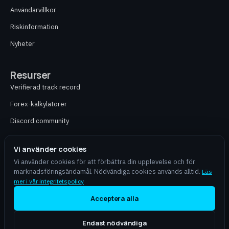
Användarvillkor
Riskinformation
Nyheter
Resurser
Verifierad track record
Forex-kalkylatorer
Discord community
Kontakt
Vi använder cookies
Vi använder cookies för att förbättra din upplevelse och för
marknadsföringsändamål. Nödvändiga cookies används alltid.
Läs
aiforex.online är en självständig partner och erbjuder inte finansiell rådgivning,
mer i vår integritetspolicy
portföljförvaltning eller mäklartjänster. Trading med CFD och valutor innebär hög
risk för förlust av kapital och passar inte alla investerare. Tidigare resultat
Acceptera alla
garanterar inte framtida avkastning.
Endast nödvändiga