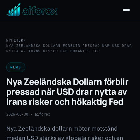
NYHETER
/
NYA ZEELÄNDSKA DOLLARN FÖRBLIR PRESSAD NÄR USD DRAR
NYTTA AV IRANS RISKER OCH HÖKAKTIG FED
NEWS
Nya Zeeländska Dollarn förblir
pressad när USD drar nytta av
Irans risker och hökaktig Fed
2026-06-30
· aiforex
Nya Zeeländska dollarn möter motstånd
medan USD stärks av globala risker och en