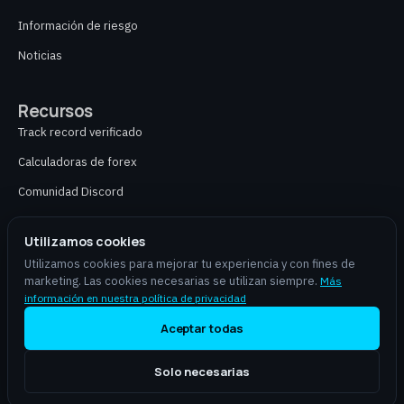
Información de riesgo
Noticias
Recursos
Track record verificado
Calculadoras de forex
Comunidad Discord
Contacto
Utilizamos cookies
Utilizamos cookies para mejorar tu experiencia y con fines de
marketing. Las cookies necesarias se utilizan siempre.
Más
aiforex.online es un socio independiente y no ofrece asesoramiento financiero,
información en nuestra política de privacidad
gestión de cartera ni servicios de corretaje. El trading de CFD y divisas implica un
alto riesgo de pérdida de capital y no es adecuado para todos los inversores. Los
Aceptar todas
resultados pasados no garantizan resultados futuros.
Solo necesarias
© 2026 aiforex.online
aiforex.online