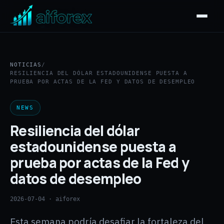
NOTICIAS
/
RESILIENCIA DEL DÓLAR ESTADOUNIDENSE PUESTA A
PRUEBA POR ACTAS DE LA FED Y DATOS DE DESEMPLEO
NEWS
Resiliencia del dólar
estadounidense puesta a
prueba por actas de la Fed y
datos de desempleo
2026-07-04
· aiforex
Esta semana podría desafiar la fortaleza del