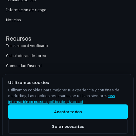
Información de riesgo
Noticias
Recursos
Track record verificado
Calculadoras de forex
Comunidad Discord
Contacto
Utilizamos cookies
Utilizamos cookies para mejorar tu experiencia y con fines de
marketing. Las cookies necesarias se utilizan siempre.
Más
aiforex.online es un socio independiente y no ofrece asesoramiento financiero,
información en nuestra política de privacidad
gestión de cartera ni servicios de corretaje. El trading de CFD y divisas implica un
alto riesgo de pérdida de capital y no es adecuado para todos los inversores. Los
Aceptar todas
resultados pasados no garantizan resultados futuros.
Solo necesarias
© 2026 aiforex.online
aiforex.online